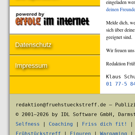
eingeladen wer
deinen Freund
Melde dich, we
sich über deine
geeignet sind.
Datenschutz
Wir freuen uns
Redaktion Früh
Impressum
Klaus Sch
01 77-5 8
redaktion@fruehstueckstreff.de – Publiz
© 2001–2026 by IDL Software GmbH, Darms
Selfness
|
Coaching
|
Friss dich fit!
Frühstückstreff
|
Figuren
|
Wargaming